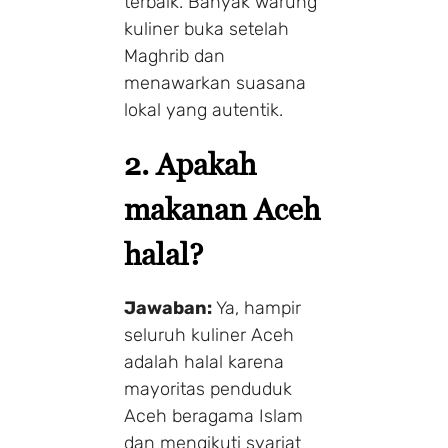
terbaik. Banyak warung
kuliner buka setelah
Make a Booking
Maghrib dan
menawarkan suasana
lokal yang autentik.
1 Adults
1 Room
2. Apakah
makanan Aceh
Search
halal?
Jawaban:
Ya, hampir
seluruh kuliner Aceh
adalah halal karena
mayoritas penduduk
Aceh beragama Islam
dan mengikuti syariat