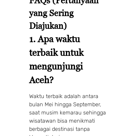
FAQs (Pertanyaan
yang Sering
Diajukan)
1. Apa waktu
terbaik untuk
mengunjungi
Make a Booking
Aceh?
1 Adults
1 Room
Waktu terbaik adalah antara
bulan Mei hingga September,
saat musim kemarau sehingga
wisatawan bisa menikmati
Search
berbagai destinasi tanpa