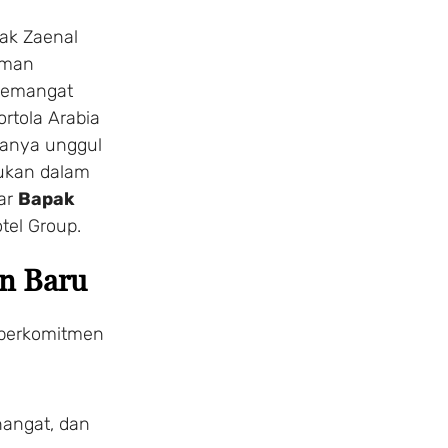
ak Zaenal
aman
semangat
ortola Arabia
hanya unggul
jukan dalam
jar
Bapak
otel Group.
n Baru
 berkomitmen
angat, dan