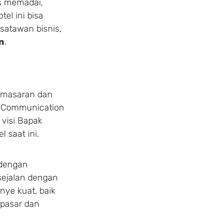
as memadai,
convenience. Choose your 
tel ini bisa
and customize your stay to
isatawan bisnis,
n
.
1 Adults
1 Room
pemasaran dan
& Communication
 visi Bapak
 saat ini.
 dengan
 sejalan dengan
ye kuat, baik
 pasar dan