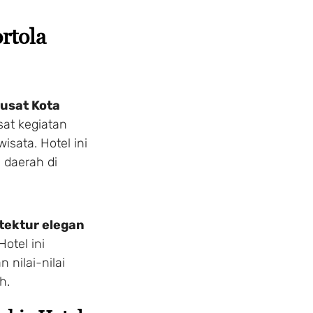
rtola
usat Kota
at kegiatan
isata. Hotel ini
i daerah di
itektur elegan
otel ini
ilai-nilai
h.