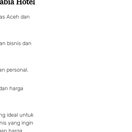
rabia Hotel
has Aceh dan
n bisnis dan
n personal.
dan harga
ng ideal untuk
nis yang ingin
an harga