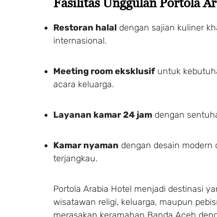
Fasilitas Unggulan Portola A
Restoran halal
dengan sajian kuliner k
internasional.
Meeting room eksklusif
untuk kebutuha
acara keluarga.
Layanan kamar 24 jam
dengan sentuha
Kamar nyaman
dengan desain modern 
terjangkau.
Portola Arabia Hotel menjadi destinasi ya
wisatawan religi, keluarga, maupun pebis
merasakan keramahan Banda Aceh deng