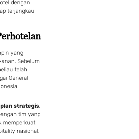
hotel dengan
ap terjangkau
Perhotelan
mpin yang
layanan. Sebelum
eliau telah
gai General
donesia.
plan strategis
,
bangan tim yang
tuk memperkuat
itality nasional.