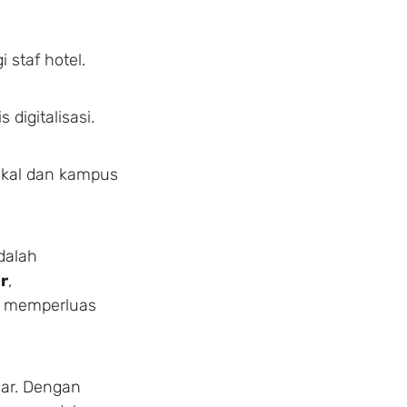
 staf hotel.
digitalisasi.
okal dan kampus
dalah
er
,
ta memperluas
Make a
sar. Dengan
Secure your stay at Pa