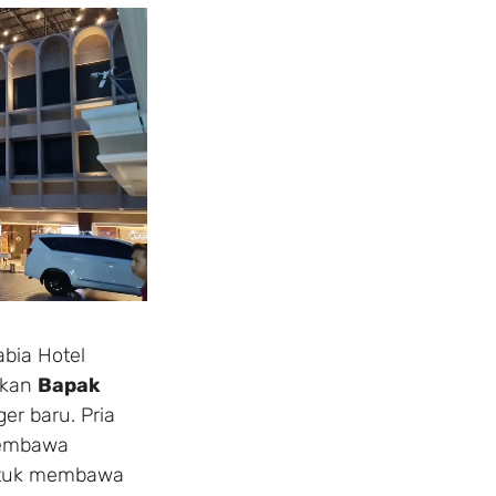
abia Hotel
ukan
Bapak
er baru. Pria
membawa
ntuk membawa