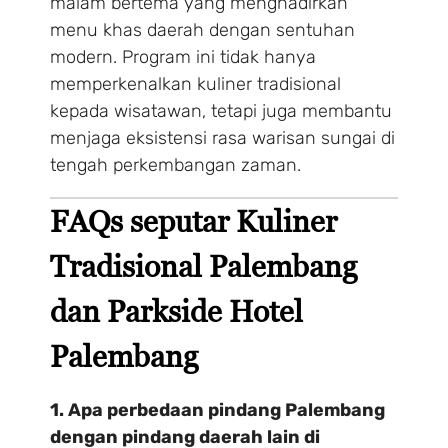
malam bertema yang menghadirkan
menu khas daerah dengan sentuhan
modern. Program ini tidak hanya
memperkenalkan kuliner tradisional
kepada wisatawan, tetapi juga membantu
menjaga eksistensi rasa warisan sungai di
tengah perkembangan zaman.
FAQs seputar Kuliner
Tradisional Palembang
Make a Booking
dan Parkside Hotel
1 Adults
1 Room
Palembang
1. Apa perbedaan pindang Palembang
Search
dengan pindang daerah lain di