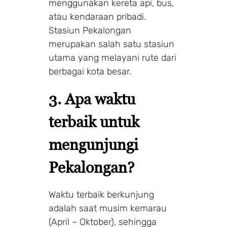
menggunakan kereta api, bus,
atau kendaraan pribadi.
Make a Booking
Stasiun Pekalongan
merupakan salah satu stasiun
utama yang melayani rute dari
1 Adults
1 Room
berbagai kota besar.
3. Apa waktu
Search
terbaik untuk
mengunjungi
Pekalongan?
Waktu terbaik berkunjung
adalah saat musim kemarau
(April – Oktober), sehingga