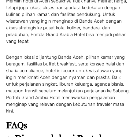
Memilih hotel di Aceh sebaiknya tidak hanya melihat harga,
tetapi juga lokasi, akses transportasi, kedekatan dengan
1 Adults
1 Room
kuliner, pilihan kamar, dan fasilitas pendukung. Untuk
wisatawan yang ingin menginap di Banda Aceh dengan
akses strategis ke pusat kota, kuliner, bandara, dan
pelabuhan, Portola Grand Arabia Hotel bisa menjadi pilihan
Search
yang tepat.
Dengan lokasi di jantung Banda Aceh, pilihan kamar yang
beragam, fasilitas buffet breakfast, serta konsep halal dan
sharia compliance, hotel ini cocok untuk wisatawan yang
ingin menikmati Aceh dengan nyaman dan praktis. Baik
untuk perjalanan singkat, liburan keluarga, agenda bisnis,
maupun transit sebelum melanjutkan perjalanan ke Sabang,
Portola Grand Arabia Hotel menawarkan pengalaman
menginap yang relevan dengan kebutuhan traveler masa
kini.
FAQs