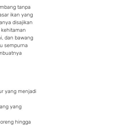
embang tanpa
sar ikan yang
anya disajikan
t kehitaman
ai, dan bawang
adu sempurna
embuatnya
lur yang menjadi
jang yang
goreng hingga