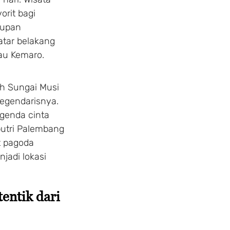
convenience. Choose your 
orit bagi
and customize your stay to
dupan
atar belakang
au Kemaro.
1 Adults
1 Room
ah Sungai Musi
legendarisnya.
egenda cinta
putri Palembang
at pagoda
jadi lokasi
entik dari