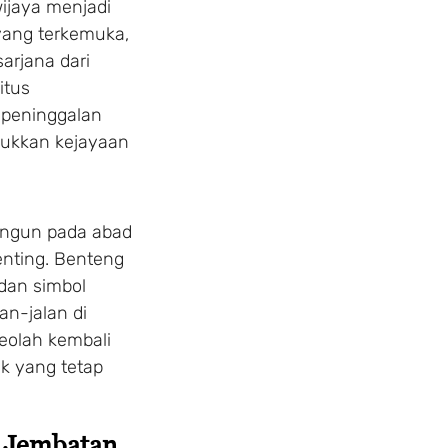
ijaya menjadi
ang terkemuka,
arjana dari
itus
a peninggalan
jukkan kejayaan
bangun pada abad
enting. Benteng
dan simbol
an-jalan di
eolah kembali
ik yang tetap
n Jembatan