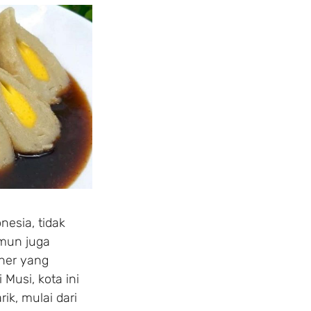
onesia, tidak
amun juga
ner yang
 Musi, kota ini
k, mulai dari