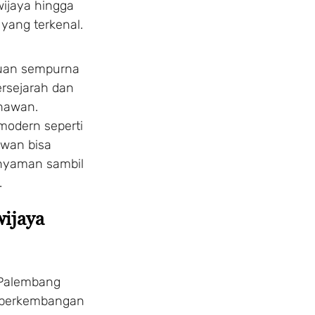
wijaya hingga
yang terkenal.
duan sempurna
rsejarah dan
nawan.
modern seperti
awan bisa
nyaman sambil
.
wijaya
, Palembang
m perkembangan