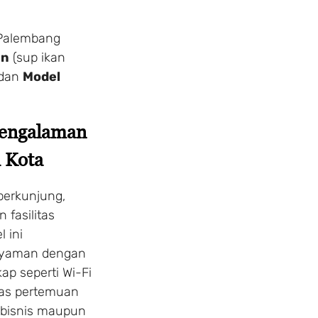
 Palembang
an
(sup ikan
 dan
Model
Pengalaman
 Kota
erkunjung,
 fasilitas
 ini
nyaman dengan
ap seperti Wi-Fi
itas pertemuan
 bisnis maupun