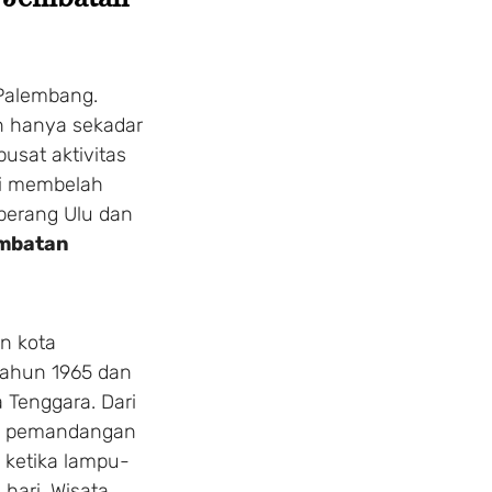
 Palembang.
n hanya sekadar
usat aktivitas
si membelah
berang Ulu dan
mbatan
n kota
tahun 1965 dan
 Tenggara. Dari
Make a
ti pemandangan
 ketika lampu-
Secure your stay at Pa
hari. Wisata