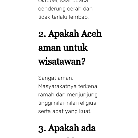
Oktober, saat cuaca
cenderung cerah dan
tidak terlalu lembab.
2.
Apakah Aceh
aman untuk
wisatawan?
Make a Booking
Sangat aman.
Masyarakatnya terkenal
ramah dan menjunjung
1 Adults
1 Room
tinggi nilai-nilai religius
serta adat yang kuat.
Search
3.
Apakah ada