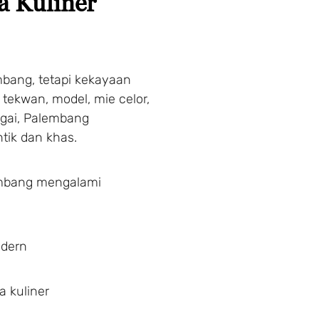
a Kuliner
bang, tetapi kekayaan
i tekwan, model, mie celor,
ngai, Palembang
tik dan khas.
lembang mengalami
odern
Make a
a kuliner
Secure your stay at Pa