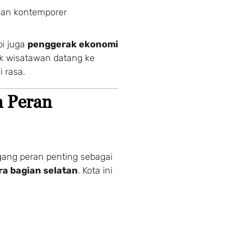
convenience. Choose your 
jian kontemporer
and customize your stay to
pi juga
penggerak ekonomi
1 Adults
1 Room
k wisatawan datang ke
 rasa.
n Peran
gang peran penting sebagai
ra bagian selatan
. Kota ini