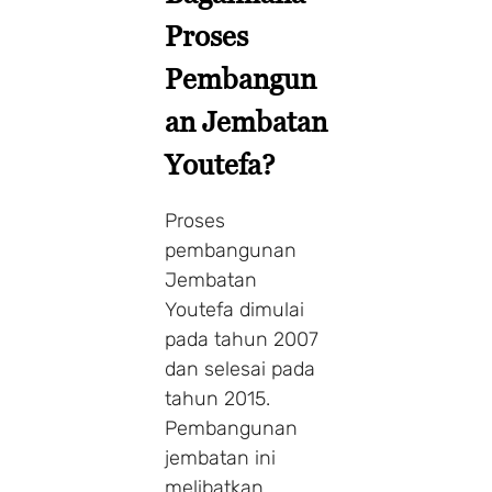
Proses
1 Adults
1 Room
Pembangun
an Jembatan
Search
Youtefa?
Proses
pembangunan
Jembatan
Youtefa dimulai
pada tahun 2007
dan selesai pada
tahun 2015.
Pembangunan
jembatan ini
melibatkan