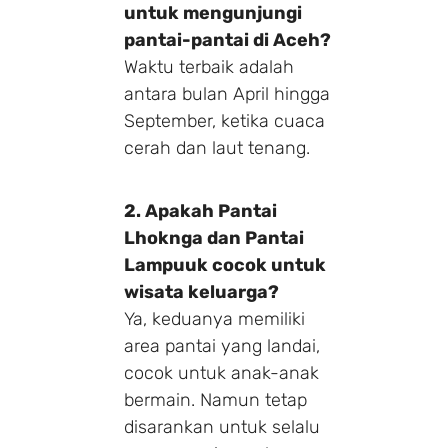
untuk mengunjungi
pantai-pantai di Aceh?
Waktu terbaik adalah
antara bulan April hingga
September, ketika cuaca
cerah dan laut tenang.
2. Apakah Pantai
Lhoknga dan Pantai
Make a Booking
Lampuuk cocok untuk
wisata keluarga?
1 Adults
1 Room
Ya, keduanya memiliki
area pantai yang landai,
cocok untuk anak-anak
bermain. Namun tetap
Search
disarankan untuk selalu