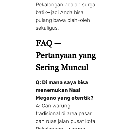
Pekalongan adalah surga
batik—jadi Anda bisa
pulang bawa oleh-oleh
sekaligus.
FAQ —
Pertanyaan yang
Sering Muncul
Make a Booking
Q: Di mana saya bisa
menemukan Nasi
1 Adults
1 Room
Megono yang otentik?
A: Cari warung
tradisional di area pasar
dan ruas jalan pusat kota
Search