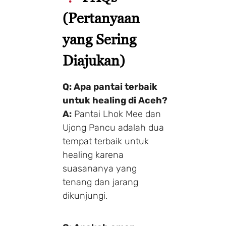
(Pertanyaan
yang Sering
Make a Booking
Diajukan)
1 Adults
1 Room
Q: Apa pantai terbaik
untuk healing di Aceh?
A:
Pantai Lhok Mee dan
Search
Ujong Pancu adalah dua
tempat terbaik untuk
healing karena
suasananya yang
tenang dan jarang
dikunjungi.