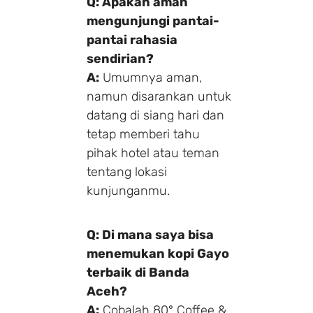
Q: Apakah aman
mengunjungi pantai-
pantai rahasia
sendirian?
A:
Umumnya aman,
namun disarankan untuk
datang di siang hari dan
tetap memberi tahu
pihak hotel atau teman
tentang lokasi
kunjunganmu.
Q: Di mana saya bisa
menemukan kopi Gayo
terbaik di Banda
Aceh?
A:
Cobalah 80° Coffee &