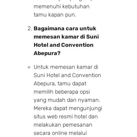
memenuhi kebutuhan
tamu kapan pun.
Bagaimana cara untuk
memesan kamar di Suni
Hotel and Convention
Abepura?
Untuk memesan kamar di
Suni Hotel and Convention
Abepura, tamu dapat
memilih beberapa opsi
yang mudah dan nyaman.
Make a Booking
Mereka dapat mengunjungi
situs web resmi hotel dan
1 Adults
1 Room
melakukan pemesanan
secara online melalui