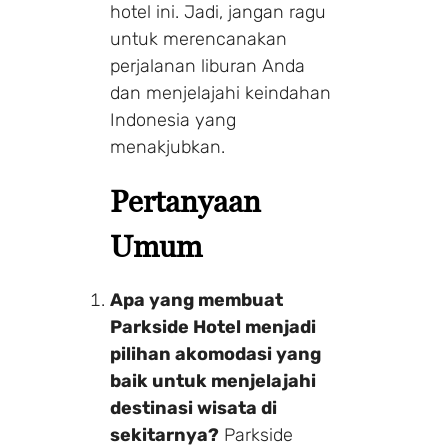
hotel ini. Jadi, jangan ragu
Make a Booking
untuk merencanakan
perjalanan liburan Anda
dan menjelajahi keindahan
1 Adults
1 Room
Indonesia yang
menakjubkan.
Search
Pertanyaan
Umum
Apa yang membuat
Parkside Hotel menjadi
pilihan akomodasi yang
baik untuk menjelajahi
destinasi wisata di
sekitarnya?
Parkside