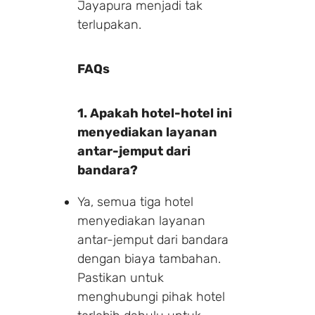
Jayapura menjadi tak
terlupakan.
FAQs
1. Apakah hotel-hotel ini
menyediakan layanan
antar-jemput dari
Make a Booking
bandara?
Ya, semua tiga hotel
1 Adults
1 Room
menyediakan layanan
antar-jemput dari bandara
dengan biaya tambahan.
Search
Pastikan untuk
menghubungi pihak hotel